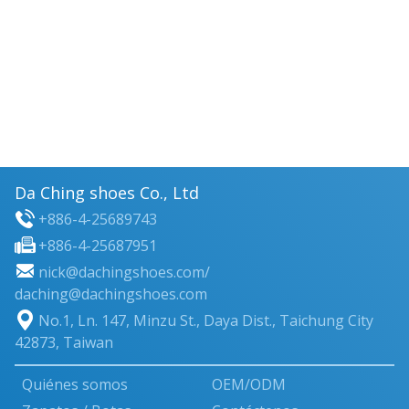
Da Ching shoes Co., Ltd
+886-4-25689743
+886-4-25687951
nick@dachingshoes.com
/
daching@dachingshoes.com
No.1, Ln. 147, Minzu St.
,
Daya Dist.
,
Taichung City
42873
,
Taiwan
Quiénes somos
OEM/ODM