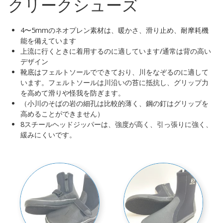
クリークシューズ
4〜5mmのネオプレン素材は、暖かさ、滑り止め、耐摩耗機
能を備えています
上流に行くときに着用するのに適しています/通常は背の高い
デザイン
靴底はフェルトソールでできており、川をなぞるのに適して
います。フェルトソールは川沿いの苔に抵抗し、グリップ力
を高めて滑りや怪我を防ぎます。
（小川のそばの岩の細孔は比較的薄く、鋼の釘はグリップを
高めることができません）
8スチールヘッドジッパーは、強度が高く、引っ張りに強く、
緩みにくいです。